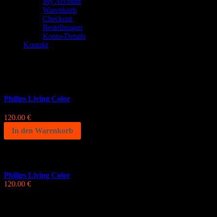
My Account
Warenkorb
Checkout
Bestellungen
Konto-Details
Kontakt
Einzelnes Ergebnis wird angezeigt.
Philips Living Color
120.00
€
In den Warenkorb
TOP PRODUKTE
Philips Living Color
120.00
€
Produkt Kategorie